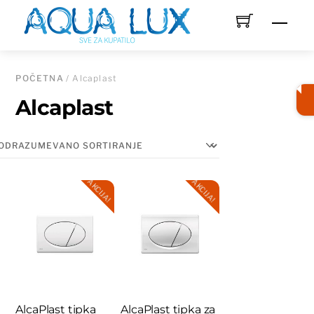
Skip
Men
to
content
POČETNA
/ Alcaplast
Alcaplast
AKCIJA!
AKCIJA!
AlcaPlast tipka
AlcaPlast tipka za